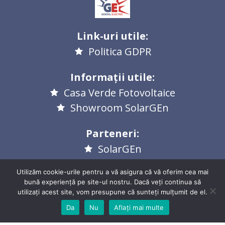
Link-uri utile:
Politica GDPR
Informații utile:
Casa Verde Fotovoltaice
Showroom SolarGEn
Parteneri:
SolarGEn
RoMETRIC
Utilizăm cookie-urile pentru a vă asigura că vă oferim cea mai
bună experiență pe site-ul nostru. Dacă veți continua să
PRIMA PAGINĂ
utilizați acest site, vom presupune că sunteți mulțumit de el.
Da
Nu
Aflați mai multe