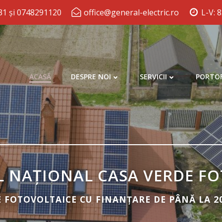
1 și 0748291120
office@general-electric.ro
L-V: 
ACASĂ
DESPRE NOI
SERVICII
PORTOF
 NAȚIONAL CASA VERDE FO
 FOTOVOLTAICE CU FINANȚARE DE PÂNĂ LA 20