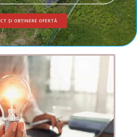
ECT ȘI OBȚINERE OFERTĂ