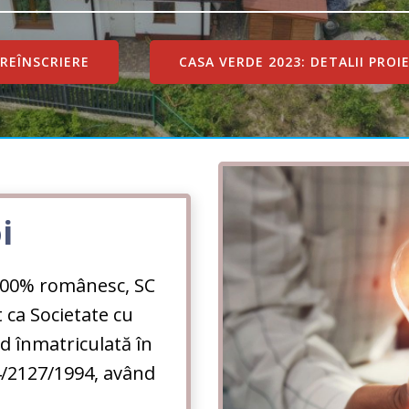
PREÎNSCRIERE
CASA VERDE 2023: DETALII PROI
i
i 100% românesc, SC
t ca Societate cu
d înmatriculată în
4/2127/1994, având