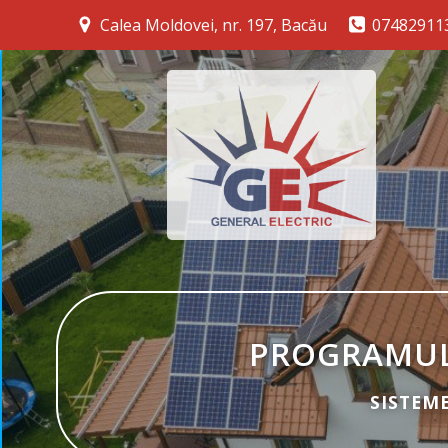
Calea Moldovei, nr. 197, Bacău
074829113
PROGRAMUL
SISTEME