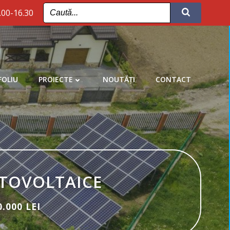
8.00-16.30
OLIU
PROIECTE
NOUTĂȚI
CONTACT
TOVOLTAICE
.000 LEI