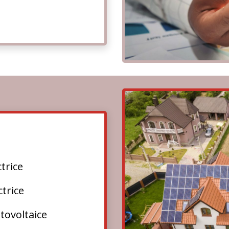
ctrice
ctrice
tovoltaice